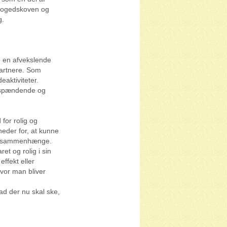
vfogedskoven og
g.
e en afvekslende
artnere. Som
eaktiviteter.
ne spændende og
for rolig og
heder for, at kunne
r og sammenhænge.
t og rolig i sin
effekt eller
vor man bliver
ad der nu skal ske,