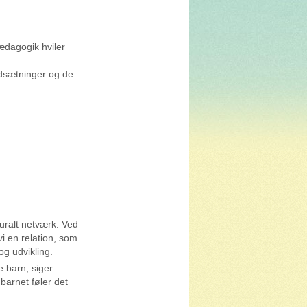
pædagogik hviler
dsætninger og de
uralt netværk. Ved
vi en relation, som
og udvikling.
e barn, siger
barnet føler det