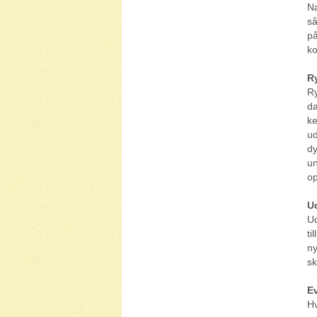
Næ
så
på
ko
R
Ry
da
ke
ud
dy
un
op
U
Ud
ti
ny
sk
E
Hv