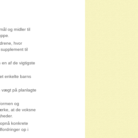
ål og midler til
uppe.
ldrene, hvor
supplement til
 en af de vigtigste
t enkelte barns
 vægt på planlagte
sformen og
ærke, at de voksne
gheder.
 opnå konkrete
dfordringer op i