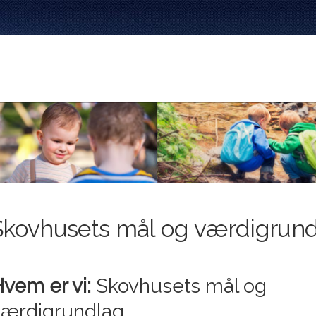
Skovhusets mål og værdigrun
vem er vi:
Skovhusets mål og
værdigrundlag