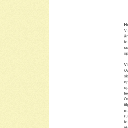
Hv
Vi
år
fo
so
sj
V
Ud
si
op
op
le
De
ti
mø
ru
fo
N