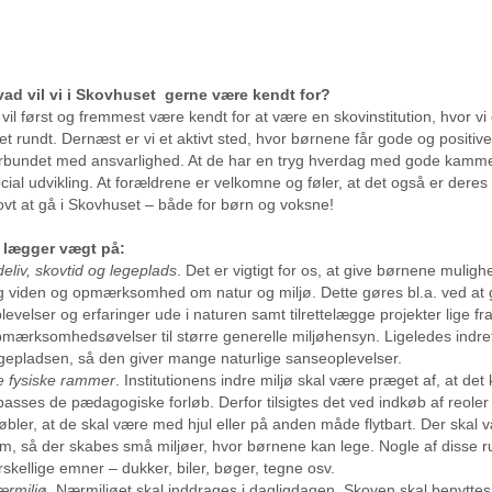
ad vil vi i Skovhuset gerne være kendt for?
 vil først og fremmest være kendt for at være en skovinstitution, hvor vi
et rundt. Dernæst er vi et aktivt sted, hvor børnene får gode og positive
rbundet med ansvarlighed. At de har en tryg hverdag med gode kamm
cial udvikling. At forældrene er velkomne og føler, at det også er deres
ovt at gå i Skovhuset – både for børn og voksne!
i lægger vægt på:
eliv, skovtid og legeplads
. Det er vigtigt for os, at give børnene mulighe
g viden og opmærksomhed om natur og miljø. Dette gøres bl.a. ved at
levelser og erfaringer ude i naturen samt tilrettelægge projekter lige f
mærksomhedsøvelser til større generelle miljøhensyn. Ligeledes indret
gepladsen, så den giver mange naturlige sanseoplevelser.
 fysiske rammer
. Institutionens indre miljø skal være præget af, at de
lpasses de pædagogiske forløb. Derfor tilsigtes det ved indkøb af reole
bler, at de skal være med hjul eller på anden måde flytbart. Der skal 
m, så der skabes små miljøer, hvor børnene kan lege. Nogle af disse 
rskellige emner – dukker, biler, bøger, tegne osv.
ærmiljø
. Nærmiljøet skal inddrages i dagligdagen. Skoven skal benyttes