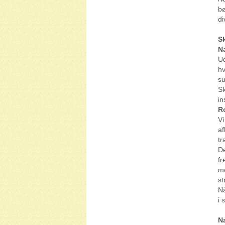
bø
di
S
N
Ud
hv
su
Sk
in
R
Vi
af
tr
De
fr
me
st
Nå
i 
N