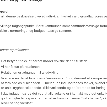
orord
 vil i denne beskrivelse give et indtryk af, hvilket værdigrundlag vores 
.
 vil tage udgangspunkt i Sorø kommunes samt samfundsmæssige foru
siske-, normerings- og budgetmæssige rammer.
rvær og relationer
Det betyder f.eks. at barnet møder voksne der er til stede.
Vi har fokus på relationen.
Relationen er adgangen til al udvikling.
Vi er alle en del af hinandens ”nervesystem”, og dermed et kæmpe ne
at forbinde os til hinanden – ”melde” os ind i børnenes tanker, skaber 
er unik, tryghedsskabende, tillidsvækkende og befordrende for læring 
I dagligdagen gøres det ved at alle voksne er i kontakt med det enkelt
goddag, glæder sig over at barnet er kommet, smiler ”ind i barnet”, så 
bliver set og værdsat.