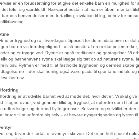
rvær er en forudsætning for at give det enkelte barn en mulighed for at
 det føler sig værdifuldt. Nærværet består i at man er åben, mentalt til
 barnets henvendelser med fortælling, invitation til leg, behov for omso
nfliktløsning.
ytme
tme er tryghed og ro i hverdagen. Specielt for de mindste børn er det v
gen har en vis forudsigelighed - altså består af en række pejlemærke
nder og er trygge ved. Rytme er også traditioner og gentagelser. Vi ar
eliv og børnehavens rytme skal lægge sig tæt op ad naturens rytme, å
reliv osv. Rytmen er med til at fastholde trygheden og dermed skabe g
dtagelserne – der skal nemlig også være plads til spontane indfald og 
levelser osv.
dfordring
fordring er at udvikle barnet ved at møde det, hvor det er. Vi skal give
llid til egne evner, ved gennem tillid og tryghed, at opfordre dem til at t
e udfordringer og dermed flytte grænser. Selvværd og selvtillid er den
al bruge til at udfordre sig selv – at bevare nysgerrigheden og lysten til
ventyr
er dag bliver der fortalt et eventyr i skoven. Det er en helt speciel oplev