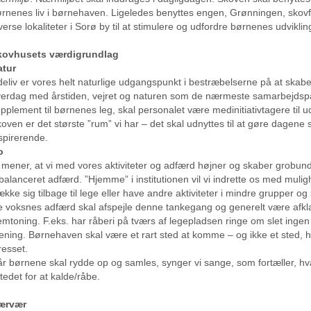
rnenes liv i børnehaven. Ligeledes benyttes engen, Grønningen, sko
verse lokaliteter i Sorø by til at stimulere og udfordre børnenes udviklin
kovhusets værdigrundlag
atur
eliv er vores helt naturlige udgangspunkt i bestræbelserne på at skab
erdag med årstiden, vejret og naturen som de nærmeste samarbejdsp
pplement til børnenes leg, skal personalet være medinitiativtagere til ud
oven er det største ”rum” vi har – det skal udnyttes til at gøre dage
spirerende.
o
 mener, at vi med vores aktiviteter og adfærd højner og skaber grobund 
balanceret adfærd. ”Hjemme” i institutionen vil vi indrette os med mulig
ække sig tilbage til lege eller have andre aktiviteter i mindre gruppe
 voksnes adfærd skal afspejle denne tankegang og generelt være afklare
emtoning. F.eks. har råberi på tværs af legepladsen ringe om slet ingen 
ning. Børnehaven skal være et rart sted at komme – og ikke et sted, h
resset.
r børnene skal rydde op og samles, synger vi sange, som fortæller, hv
stedet for at kalde/råbe.
ærvær