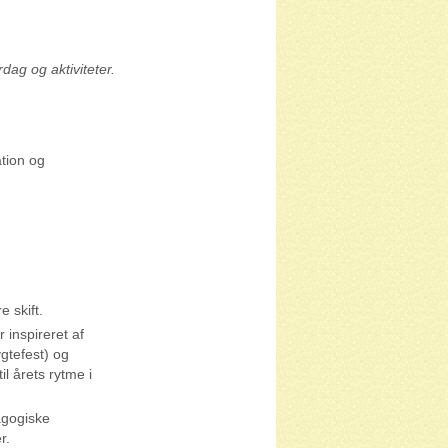
ag og aktiviteter.
ation og
 skift.
inspireret af
ygtefest) og
 årets rytme i
agogiske
r.