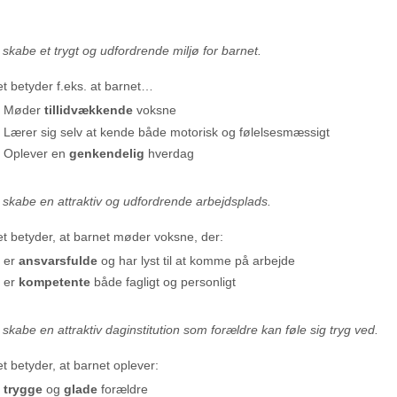
 skabe et trygt og udfordrende miljø for barnet.
t betyder f.eks. at barnet…
Møder
tillidvækkende
voksne
Lærer sig selv at kende både motorisk og følelsesmæssigt
Oplever en
genkendelig
hverdag
 skabe en attraktiv og udfordrende arbejdsplads.
t betyder, at barnet møder voksne, der:
er
ansvarsfulde
og har lyst til at komme på arbejde
er
kompetente
både fagligt og personligt
 skabe en attraktiv daginstitution som forældre kan føle sig tryg ved.
t betyder, at barnet oplever:
trygge
og
glade
forældre