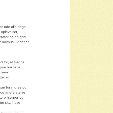
 er ude alle dage
 oplevelser,
erater og en god
 Skovhus. At det er
d for, at tilegne
 give børnene
ra små
ter vi
t kan forandres og
r og andre større
være hjørner og
rum skal have
 som en del af