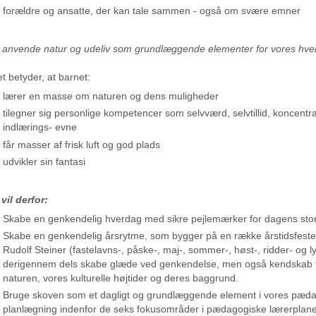
forældre og ansatte, der kan tale sammen - også om svære emner
 anvende natur og udeliv som grundlæggende elementer for vores hverd
t betyder, at barnet:
lærer en masse om naturen og dens muligheder
tilegner sig personlige kompetencer som selvværd, selvtillid, koncentr
indlærings- evne
får masser af frisk luft og god plads
udvikler sin fantasi
 vil derfor:
Skabe en genkendelig hverdag med sikre pejlemærker for dagens store
Skabe en genkendelig årsrytme, som bygger på en række årstidsfester 
Rudolf Steiner (fastelavns-, påske-, maj-, sommer-, høst-, ridder- og l
derigennem dels skabe glæde ved genkendelse, men også kendskab til
naturen, vores kulturelle højtider og deres baggrund.
Bruge skoven som et dagligt og grundlæggende element i vores pæd
planlægning indenfor de seks fokusområder i pædagogiske lærerplane