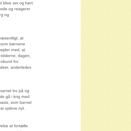
 blive set og hørt
stede og reagerer
rg og
æsentligt, at
r, som børnene
bejder med, at
rstiderne, dagen,
robund for
ideer, anderledes
 barnet tro på og
urde gå i krig med
 basis, som barnet
 at opleve nyt.
else at fortælle