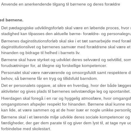
Anvende en anerkendende tilgang til børnene og deres forældre
ed børnene.
Det pædagogiske udviklingsforløb skal være en løbende proces, hvor m
stadighed kan tilpasses den aktuelle børne- forældre- og personalegr
Børnenes daginstitutionsforløb skal ske i et tæt samarbejde med foræ
daginstitutionslivet og børnenes samvær med forældrene skal være et 
hinanden og bidrage til helhed i barnets liv.
Børnene skal have styrket og udviklet deres selvværd og selvtillid, som
forudsætninger for, at tilegne sig forskellige kompetencer.
Personalet skal være nærværende og omsorgsfuldt samt respektere de
behov, så børnene får en tryg og tillidsfuld barndom.
Det er personalets opgave, at sikre en hverdag, hvor der både lægges
aktiviteter og gives plads til børnenes selvstændige leg og spontanitet.
Hverdagen skal foregå i en rar og hyggelig atmosfære, hvor omgang
omgangstonen afspejler respekt for hinanden. Børnene skal kunne m
kan lide, at være sammen og at de hver især er nogle unikke personli
Børnene skal i et lærende miljø udvikle deres sociale kompetencer og
færdigheder, der gør dem parate til og giver dem lyst til, at tage nye u
forbindelse med skolestart.