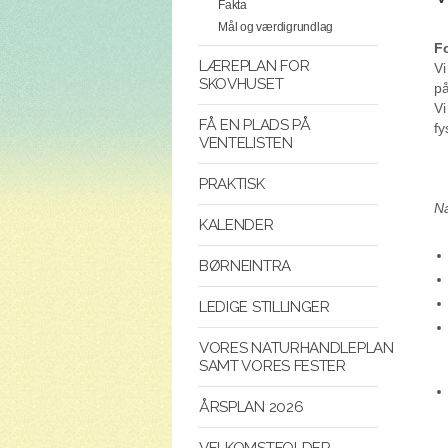
Fakta
Mål og værdigrundlag
F
LÆREPLAN FOR
Vi
SKOVHUSET
på
Vi
FÅ EN PLADS PÅ
fy
VENTELISTEN
PRAKTISK
Næ
KALENDER
BØRNEINTRA
LEDIGE STILLINGER
VORES NATURHANDLEPLAN
SAMT VORES FESTER
ÅRSPLAN 2026
VELKOMSTFOLDER